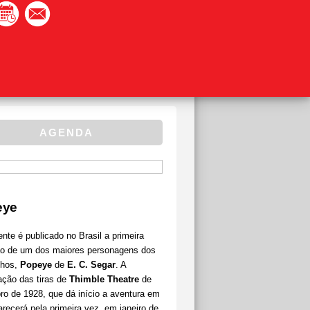
AGENDA
eye
nte é publicado no Brasil a primeira
ão de um dos maiores personagens dos
nhos,
Popeye
de
E. C. Segar
. A
ação das tiras de
Thimble Theatre
de
ro de 1928, que dá início a aventura em
recerá pela primeira vez, em janeiro de