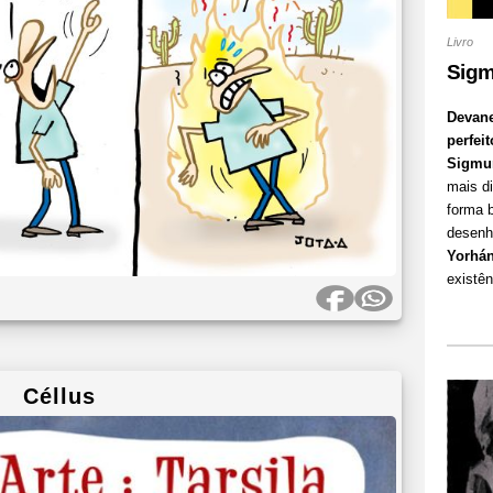
Livro
Sigm
Devane
perfeit
Sigmu
mais d
forma 
desenhi
Yorhán
existên
Céllus