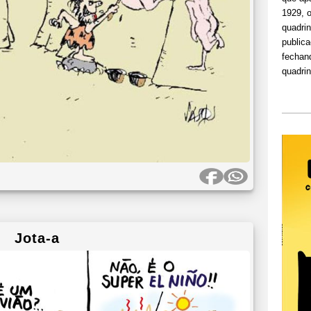
1929, 
quadri
public
fechand
quadri
Jota-a