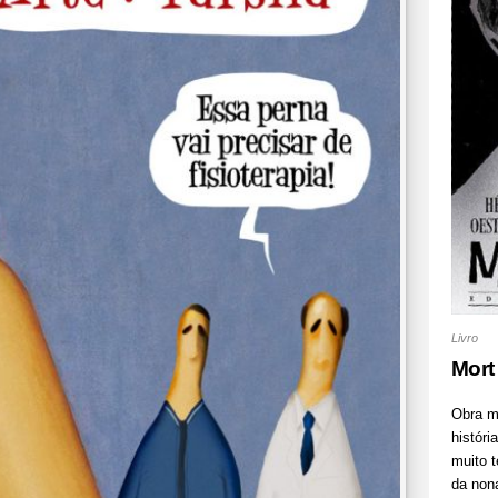
Livro
Mort
Obra m
históri
muito 
da nona