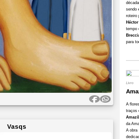
década
sendo e
roteir
Héctor
tempo 
Brecci
para to
Livro
Ama
A flor
traços 
Amazô
da Ama
Vasqs
A obra
dedicad