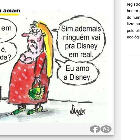
registr
humor 
do hum
livro s
pelo ol
ecológi