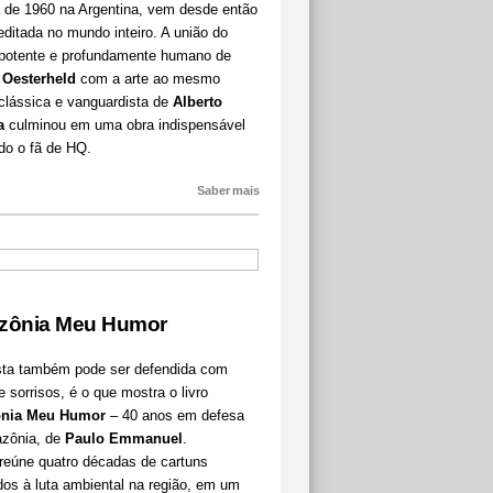
 de 1960 na Argentina, vem desde então
ditada no mundo inteiro. A união do
o potente e profundamente humano de
 Oesterheld
com a arte ao mesmo
clássica e vanguardista de
Alberto
a
culminou em uma obra indispensável
do o fã de HQ.
Saber mais
zônia Meu Humor
esta também pode ser defendida com
e sorrisos, é o que mostra o livro
nia Meu Humor
– 40 anos em defesa
zônia, de
Paulo Emmanuel
.
 reúne quatro décadas de cartuns
os à luta ambiental na região, em um