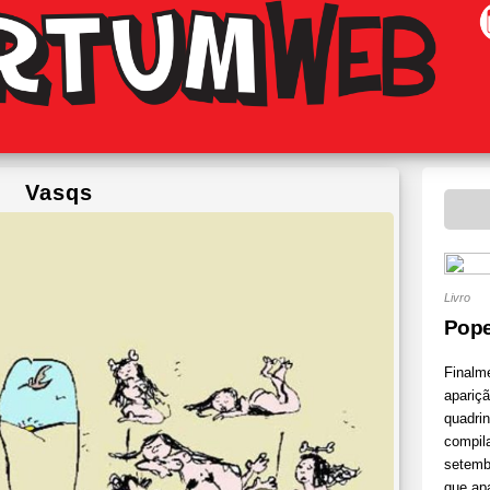
Vasqs
Livro
Pop
Finalme
apariç
quadri
compil
setemb
que apa