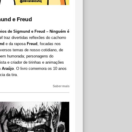
und e Freud
ios de Sigmund e Freud – Ninguém é
o!
traz divertidas reflexões do cachorro
nd
e da raposa
Freud
, focadas nos
iversos temas de nosso cotidiano, de
bem humorada; personagens do
sta e criador de tirinhas e animações
 Araújo
. O livro comemora os 10 anos
cia da tira.
Saber mais